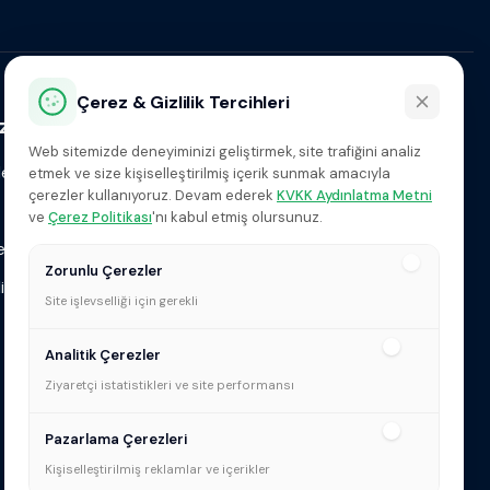
Çerez & Gizlilik Tercihleri
z
Web sitemizde deneyiminizi geliştirmek, site trafiğini analiz
etni
etmek ve size kişiselleştirilmiş içerik sunmak amacıyla
çerezler kullanıyoruz. Devam ederek
KVKK Aydınlatma Metni
info@gurbaslar.com.tr
ve
Çerez Politikası
'nı kabul etmiş olursunuz.
+90 216 413 72 00
 Politikası
Zorunlu Çerezler
Bizi Takip Et!
itikası
Site işlevselliği için gerekli
u Formu
Analitik Çerezler
Ziyaretçi istatistikleri ve site performansı
Pazarlama Çerezleri
Kişiselleştirilmiş reklamlar ve içerikler