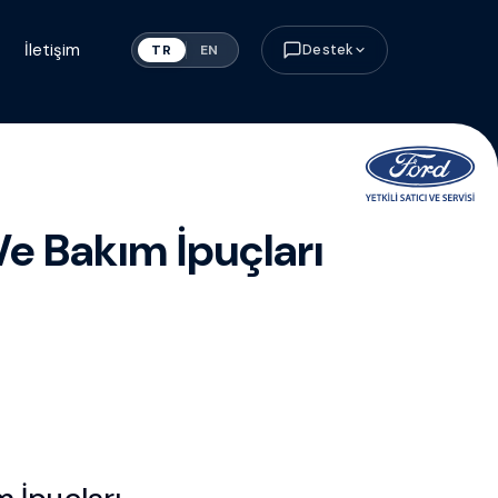
İletişim
Destek
TR
EN
 Ve Bakım İpuçları
m İpuçları