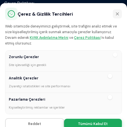
Çevre Politikası
Çerez & Gizlilik Tercihleri
Web sitemizde deneyiminizi geliştirmek, site trafiğini analiz etmek ve
size kişiselleştirilmiş içerik sunmak amacıyla çerezler kullanıyoruz.
Devam ederek
KVKK Aydınlatma Metni
ve
Çerez Politikası
'nı kabul
info@gurbaslar.com.tr
etmiş olursunuz.
+90 216 413 72 00
Zorunlu Çerezler
Bizi Takip Et!
Site işlevselliği için gerekli
Analitik Çerezler
Ziyaretçi istatistikleri ve site performansı
Pazarlama Çerezleri
Kişiselleştirilmiş reklamlar ve içerikler
Kopernik TR
© 2026 Gürbaşlar Otomotiv | Tüm Hakları Saklıdır.
Reddet
Tümünü Kabul Et